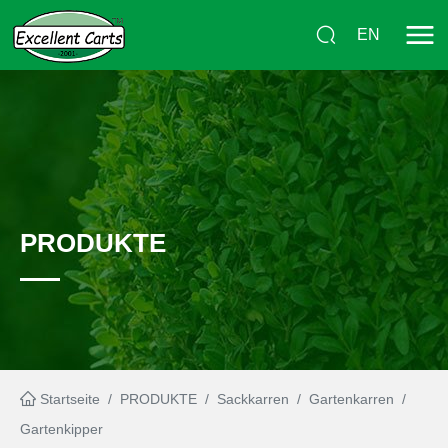
EN
PRODUKTE
Startseite
/
PRODUKTE
/
Sackkarren
/
Gartenkarren
/
Gartenkipper