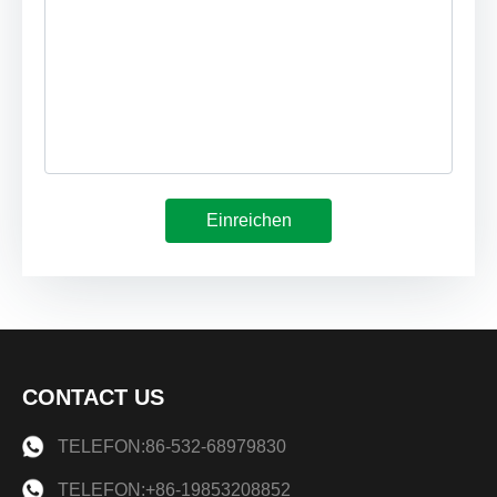
Einreichen
CONTACT US
TELEFON:86-532-68979830
TELEFON:+86-19853208852