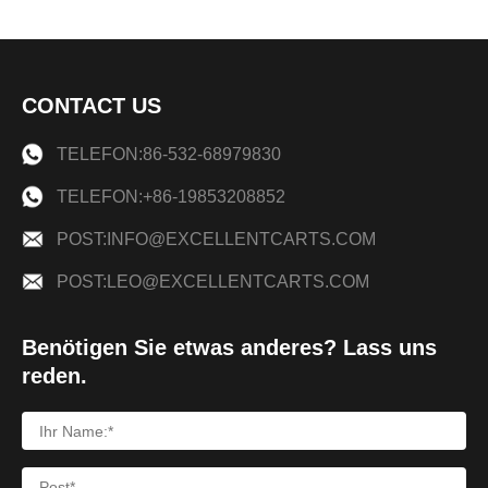
CONTACT US
TELEFON:86-532-68979830
TELEFON:+86-19853208852
POST:INFO@EXCELLENTCARTS.COM
POST:LEO@EXCELLENTCARTS.COM
Benötigen Sie etwas anderes? Lass uns
reden.