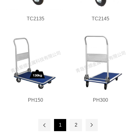
TC2135
TC2145
PH150
PH300
1
2